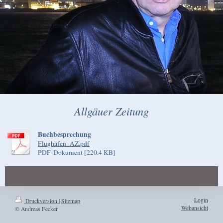
Allgäuer Zeitung
Buchbesprechung
Flughäfen_AZ.pdf
PDF-Dokument [220.4 KB]
Login
Druckversion
|
Sitemap
Webansicht
© Andreas Fecker